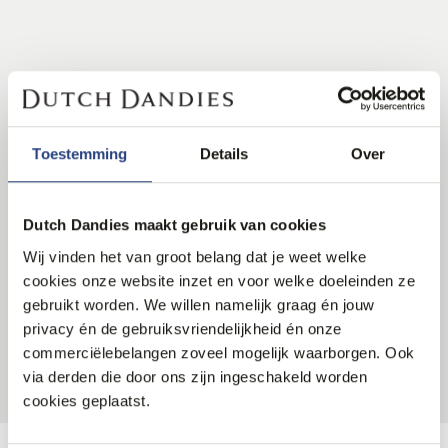
Toestemming
Details
Over
Al sinds 1840 is Trabaldo Togna een prestigieus
Dutch Dandies maakt gebruik van cookies
familiebedrijf die vol passie de fijnste stoffen voor luxe
merken produceert. Van puur kasjmier tot de mooiste
Wij vinden het van groot belang dat je weet welke
cookies onze website inzet en voor welke doeleinden ze
wolblends. Zowel innovatie als oog voor mens en milieu
gebruikt worden. We willen namelijk graag én jouw
staan hoog in het vaandel van deze stoffenmaker.
privacy én de gebruiksvriendelijkheid én onze
commerciëlebelangen zoveel mogelijk waarborgen. Ook
LEES MEER
via derden die door ons zijn ingeschakeld worden
cookies geplaatst.