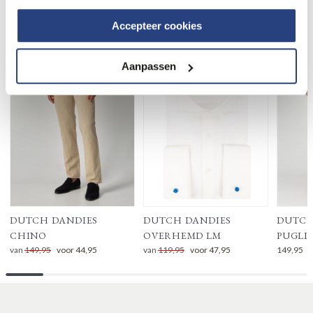
Accepteer cookies
Meer van deze collectie
Aanpassen
DUTCH DANDIES
DUTCH DANDIES
DUTCH
CHINO
OVERHEMD LM
PUGLI
van
149,95
voor
44,95
van
119,95
voor
47,95
149,95