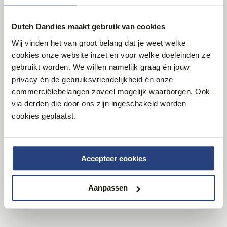
Dutch Dandies maakt gebruik van cookies
Wij vinden het van groot belang dat je weet welke
cookies onze website inzet en voor welke doeleinden ze
gebruikt worden. We willen namelijk graag én jouw
privacy én de gebruiksvriendelijkheid én onze
commerciëlebelangen zoveel mogelijk waarborgen. Ook
via derden die door ons zijn ingeschakeld worden
cookies geplaatst.
Al sinds 1840 is Trabaldo Togna een prestigieus
familiebedrijf die vol passie de fijnste stoffen voor luxe
merken produceert. Van puur kasjmier tot de mooiste
wolblends. Zowel innovatie als oog voor mens en milieu
Accepteer cookies
staan hoog in het vaandel van deze stoffenmaker.
Aanpassen
LEES MEER