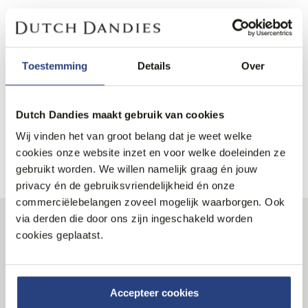
Dutch Dandies - Chino biedt een moderne pasvorm in de
kleur coconut milk. Deze chino heeft handige steekzakken
voor en stijlvolle paspelzakken achter. Met een knoop- en
ritsslui...
Toestemming
Details
Over
Lees meer
Dutch Dandies maakt gebruik van cookies
Materiaal
Wij vinden het van groot belang dat je weet welke
Productinformatie
cookies onze website inzet en voor welke doeleinden ze
gebruikt worden. We willen namelijk graag én jouw
privacy én de gebruiksvriendelijkheid én onze
commerciëlebelangen zoveel mogelijk waarborgen. Ook
via derden die door ons zijn ingeschakeld worden
Volg ons
cookies geplaatst.
Blijf op de hoogte
Accepteer cookies