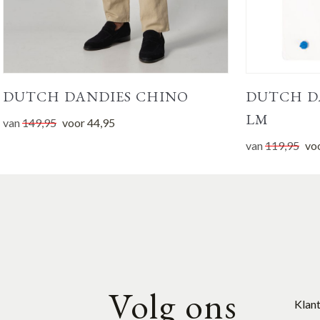
DUTCH DANDIES CHINO
DUTCH D
LM
van
149,95
voor
44,95
van
119,95
vo
Volg ons
Klan