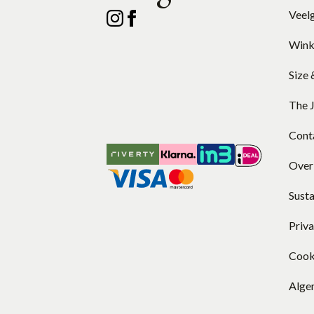
Veel
Wink
Size 
The 
Cont
Over
Susta
Priv
Cook
Alge