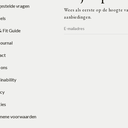
gestelde vragen
Wees als eerste op de hoogte va
aanbiedingen.
els
& Fit Guide
Journal
act
 ons
inability
acy
ies
mene voorwaarden