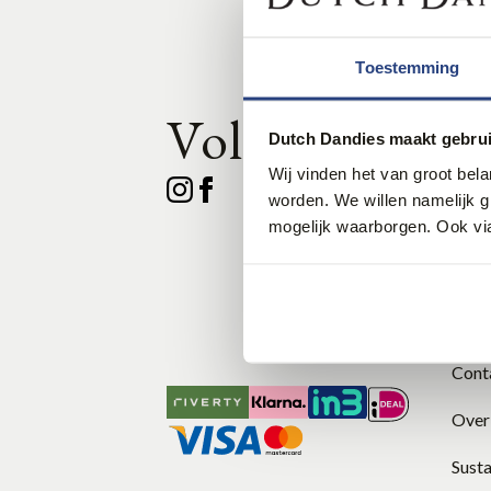
Toestemming
Volg ons
Klan
Dutch Dandies maakt gebrui
Wij vinden het van groot bel
Veel
worden. We willen namelijk 
mogelijk waarborgen. Ook via
Wink
Size 
The 
Cont
Over
Susta