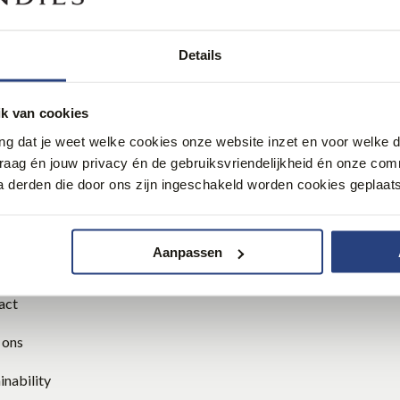
Details
Blijf op d
tenservice
k van cookies
ang dat je weet welke cookies onze website inzet en voor welke 
gestelde vragen
Wees als eerste op de hoogte va
graag én jouw privacy én de gebruiksvriendelijkheid én onze co
aanbiedingen.
 derden die door ons zijn ingeschakeld worden cookies geplaats
els
& Fit Guide
Aanpassen
Journal
act
 ons
inability