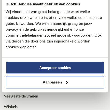
Dutch Dandies maakt gebruik van cookies
Volg ons
Wij vinden het van groot belang dat je weet welke
cookies onze website inzet en voor welke doeleinden ze
gebruikt worden. We willen namelijk graag én jouw
privacy én de gebruiksvriendelijkheid én onze
Blijf op de hoogte
commerciëlebelangen zoveel mogelijk waarborgen. Ook
via derden die door ons zijn ingeschakeld worden
Wees als eerste op de hoogte van onze nieuwe collecties
cookies geplaatst.
en speciale aanbiedingen.
Accepteer cookies
INSCHRIJVEN
Aanpassen
Klantenservice
Veelgestelde vragen
Winkels