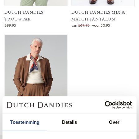
DUTCH DANDIES
DUTCH DANDIES MIX &
TROUWPAK
MATCH PANTALON
899,95
van
169,95
voor
50,95
DUTCH DANDIES PAK
Toestemming
Details
Over
van
849,95
voor
169,99