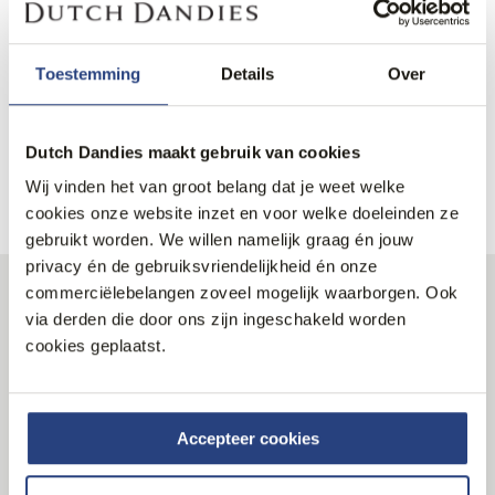
Gemaakt van 100% wol, biedt deze donkerblauwe
pantalon een klassieke ...
Lees meer
Toestemming
Details
Over
Materiaal
Dutch Dandies maakt gebruik van cookies
Productinformatie
Wij vinden het van groot belang dat je weet welke
cookies onze website inzet en voor welke doeleinden ze
gebruikt worden. We willen namelijk graag én jouw
privacy én de gebruiksvriendelijkheid én onze
commerciëlebelangen zoveel mogelijk waarborgen. Ook
Volg ons
via derden die door ons zijn ingeschakeld worden
cookies geplaatst.
Blijf op de hoogte
Accepteer cookies
Wees als eerste op de hoogte van onze nieuwe collecties
en speciale aanbiedingen.