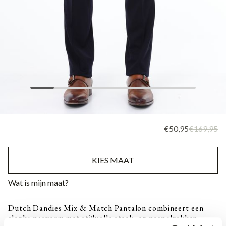
€50,95
€169,95
KIES MAAT
Wat is mijn maat?
Dutch Dandies Mix & Match Pantalon combineert een
slanke pasvorm met stijlvolle steek- en paspelzakken.